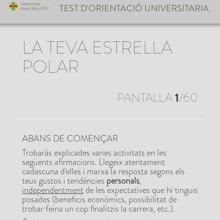
TEST D'ORIENTACIÓ UNIVERSITARIA
LA TEVA ESTRELLA
POLAR
PANTALLA
1
/60
ABANS DE COMENÇAR
Trobaràs explicades varies activitats en les
següents afirmacions. Llegeix atentament
cadascuna d'elles i marxa la resposta segons els
teus gustos i tendències
personals
,
independentment
de les expectatives que hi tinguis
posades (beneficis econòmics, possibilitat de
trobar feina un cop finalitzis la carrera, etc.).